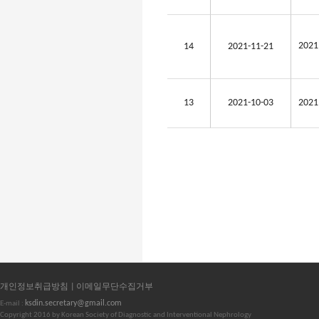
20
14
2021-11-21
13
2021-10-03
20
개인정보취급방침 |
이메일무단수집거부
ksdin.secretary@gmail.com
E-mail :
Copyright 2016 by Korean Society of Diagnostic and Interventional Nephrology